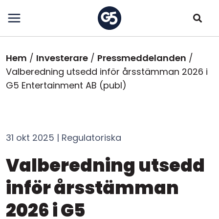
Hoppa
till
huvudinnehåll
Länkstig
Hem
Investerare
Pressmeddelanden
Valberedning utsedd inför årsstämman 2026 i
G5 Entertainment AB (publ)
31 okt 2025 | Regulatoriska
Valberedning utsedd
inför årsstämman
2026 i G5